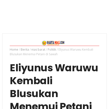
Home
/
Berita
/
nias barat
/
Politik
/
Eliyunus Waruwu Kembali
Blusukan Menemui Petani di Sawah
Eliyunus Waruwu
Kembali
Blusukan
Menemui Petani