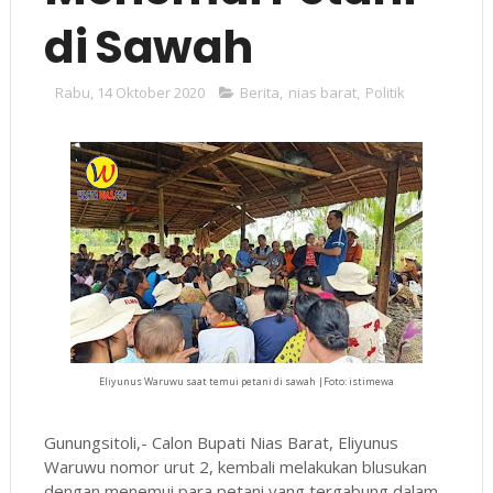
di Sawah
Rabu, 14 Oktober 2020
Berita
,
nias barat
,
Politik
Eliyunus Waruwu saat temui petani di sawah |Foto: istimewa
Gunungsitoli,- Calon Bupati Nias Barat, Eliyunus
Waruwu nomor urut 2, kembali melakukan blusukan
dengan menemui para petani yang tergabung dalam