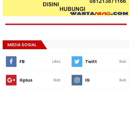
MEDIA SOSIAL
FB
Twitt
Likes
Ikuti
Gplus
IG
Ikuti
Ikuti