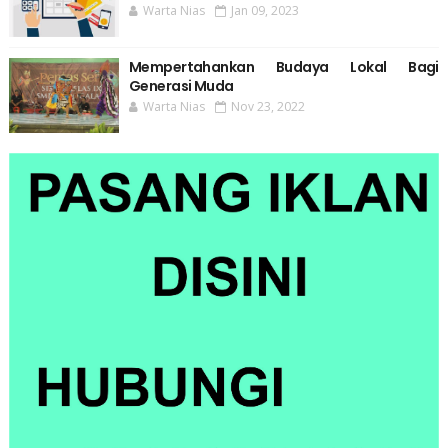
Warta Nias
Jan 09, 2023
Mempertahankan Budaya Lokal Bagi
Generasi Muda
Warta Nias
Nov 23, 2022