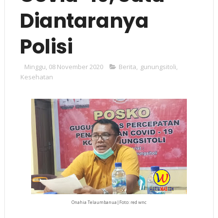
Diantaranya
Polisi
Minggu, 08 November 2020
Berita
,
gunungsitoli
,
Kesehatan
Onahia Telaumbanua|Foto: red wnc