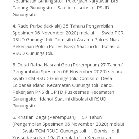
Kecamatan Gunungsitoli. Pekerjaan Karyawan BRI
Cabang Gunungsitoli
.
Saat ini diisolasi di RSUD
Gunungsitoli
4. Rado Purba
(laki-laki)
35 Tahun,(Pengambilan
Spesimen 06 November 2020) melalui
Swab PCR
RSUD Gunungsitoli. Domisili di Asrama Polres Nias.
Pekerjaan Polri (Polres Nias). Saat ini di
Isolasi di
RSUD Gunungsitoli.
5. Desti Ratna Nasrani Gea (Perempuan) 27 Tahun (
Pengambilan Spesimen 06 November 2020) secara
Swab TCM RSUD Gunungsitoli. Domisili di Desa
Loloanaa Idanoi Kecamatan Gunungsitoli Idanoi.
Pekerjaan PNS di UPTD Puskesmas Kecamatan
Gunungsitoli Idanoi. Saat ini diisolasi di RSUD
Gunungsitoli.
6. Kristiani Zega (Perempuan)
57 Tahun
(Pengambilan Spesimen 06 November 2020) melalui
Swab TCM RSUD Gunungsitoli
. Domisili di Jl.
Yossudarso No. 19a Ombolata Ulu Kecamatan