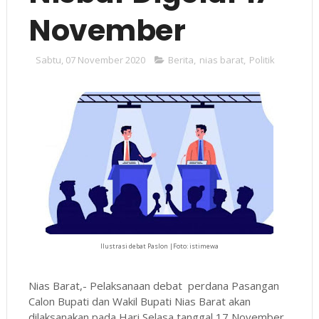
November
Sabtu, 07 November 2020
Berita
,
nias barat
,
Politik
Ilustrasi debat Paslon |Foto: istimewa
Nias Barat,- Pelaksanaan debat perdana Pasangan
Calon Bupati dan Wakil Bupati Nias Barat akan
dilaksanakan pada Hari Selasa tanggal 17 November