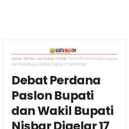
Home
/
Berita
/
nias barat
/
Politik
/
Debat Perdana Paslon Bupati
dan Wakil Bupati Nisbar Digelar 17 November
Debat Perdana
Paslon Bupati
dan Wakil Bupati
Nisbar Digelar 17