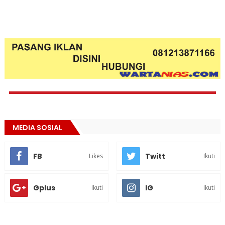
MEDIA SOSIAL
FB
Twitt
Likes
Ikuti
Gplus
IG
Ikuti
Ikuti