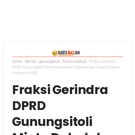
Home
/
Berita
/
gunungsitoli
/
Pemerintahan
/
Fraksi Gerindra
DPRD Gunungsitoli Minta Dahulukan Kepentingan Rakyat Dalam
Program APBD
Fraksi Gerindra
DPRD
Gunungsitoli