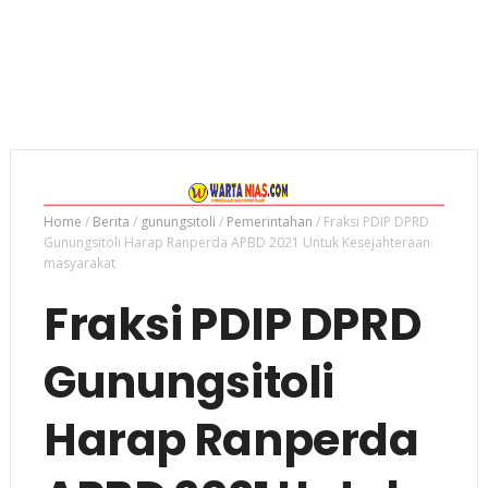
Home
/
Berita
/
gunungsitoli
/
Pemerintahan
/
Fraksi PDIP DPRD
Gunungsitoli Harap Ranperda APBD 2021 Untuk Kesejahteraan
masyarakat
Fraksi PDIP DPRD
Gunungsitoli
Harap Ranperda