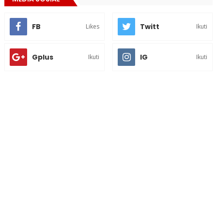
FB
Twitt
Likes
Ikuti
Gplus
IG
Ikuti
Ikuti