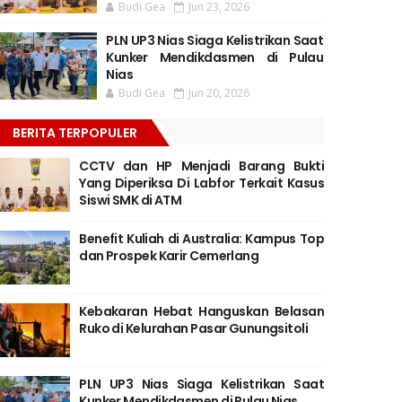
Budi Gea
Jun 23, 2026
PLN UP3 Nias Siaga Kelistrikan Saat
Kunker Mendikdasmen di Pulau
Nias
Budi Gea
Jun 20, 2026
BERITA TERPOPULER
CCTV dan HP Menjadi Barang Bukti
Yang Diperiksa Di Labfor Terkait Kasus
Siswi SMK di ATM
Benefit Kuliah di Australia: Kampus Top
dan Prospek Karir Cemerlang
Kebakaran Hebat Hanguskan Belasan
Ruko di Kelurahan Pasar Gunungsitoli
PLN UP3 Nias Siaga Kelistrikan Saat
Kunker Mendikdasmen di Pulau Nias