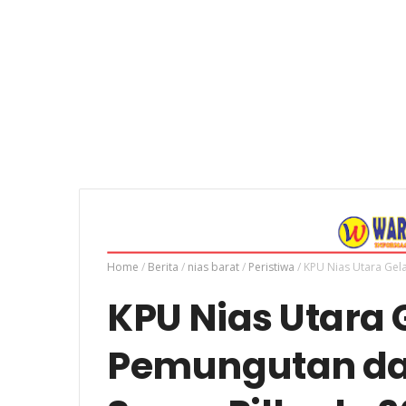
Home
/
Berita
/
nias barat
/
Peristiwa
/
KPU Nias Utara Gel
KPU Nias Utara 
Pemungutan da