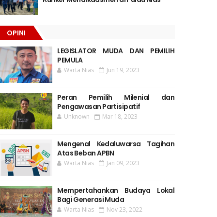
OPINI
LEGISLATOR MUDA DAN PEMILIH
PEMULA
Warta Nias
Jun 19, 2023
Peran Pemilih Milenial dan
Pengawasan Partisipatif
Unknown
Mar 18, 2023
Mengenal Kedaluwarsa Tagihan
Atas Beban APBN
Warta Nias
Jan 09, 2023
Mempertahankan Budaya Lokal
Bagi Generasi Muda
Warta Nias
Nov 23, 2022