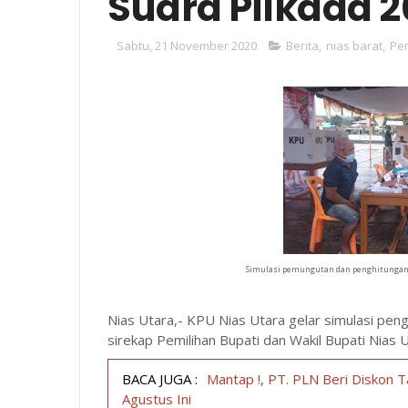
Suara Pilkada 
Sabtu, 21 November 2020
Berita
,
nias barat
,
Per
Simulasi pemungutan dan penghitungan s
Nias Utara,- KPU Nias Utara gelar simulasi pen
sirekap Pemilihan Bupati dan Wakil Bupati Nias U
BACA JUGA :
Mantap !, PT. PLN Beri Diskon 
Agustus Ini