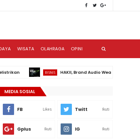
DAYA
WISATA
OLAHRAGA
OPINI
an
HAKII, Brand Audio Wearable Baru yang Had
BISNIS
MEDIA SOSIAL
FB
Twitt
Likes
Ikuti
Gplus
IG
Ikuti
Ikuti