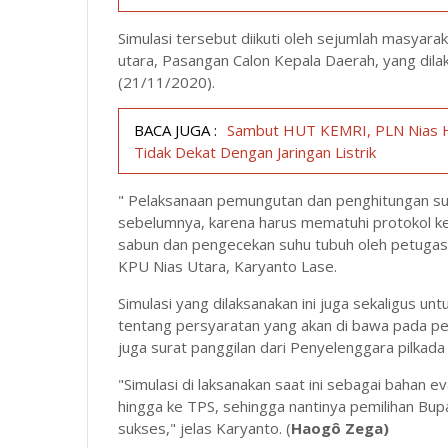
Simulasi tersebut diikuti oleh sejumlah masyara
utara, Pasangan Calon Kepala Daerah, yang dila
(21/11/2020).
BACA JUGA :
Sambut HUT KEMRI, PLN Nias 
Tidak Dekat Dengan Jaringan Listrik
" Pelaksanaan pemungutan dan penghitungan su
sebelumnya, karena harus mematuhi protokol k
sabun dan pengecekan suhu tubuh oleh petugas 
KPU Nias Utara, Karyanto Lase.
Simulasi yang dilaksanakan ini juga sekaligus 
tentang persyaratan yang akan di bawa pada 
juga surat panggilan dari Penyelenggara pilkad
"Simulasi di laksanakan saat ini sebagai bahan 
hingga ke TPS, sehingga nantinya pemilihan Bupa
sukses," jelas Karyanto. (
Haogô Zega)