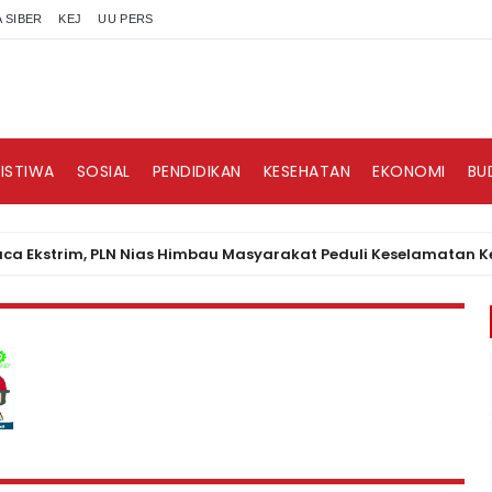
 SIBER
KEJ
UU PERS
RISTIWA
SOSIAL
PENDIDIKAN
KESEHATAN
EKONOMI
BU
im, PLN Nias Himbau Masyarakat Peduli Keselamatan Kelistrik