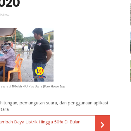
2020
istiwa
uara di TPS oleh KPU Nias Utara |Foto: Haogō Zega
ghitungan, pemungutan suara, dan penggunaan aplikasi
tara.
Tambah Daya Listrik Hingga 50% Di Bulan