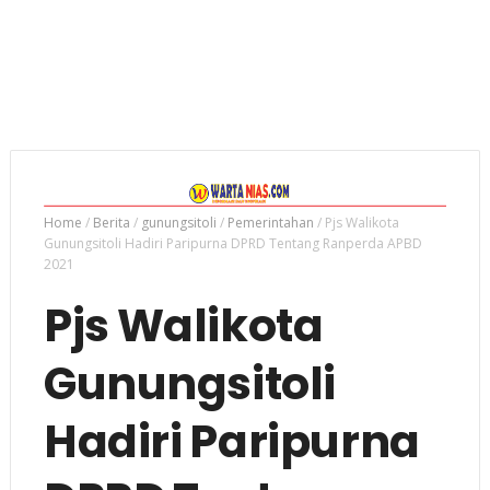
Home
/
Berita
/
gunungsitoli
/
Pemerintahan
/
Pjs Walikota
Gunungsitoli Hadiri Paripurna DPRD Tentang Ranperda APBD
2021
Pjs Walikota
Gunungsitoli
Hadiri Paripurna