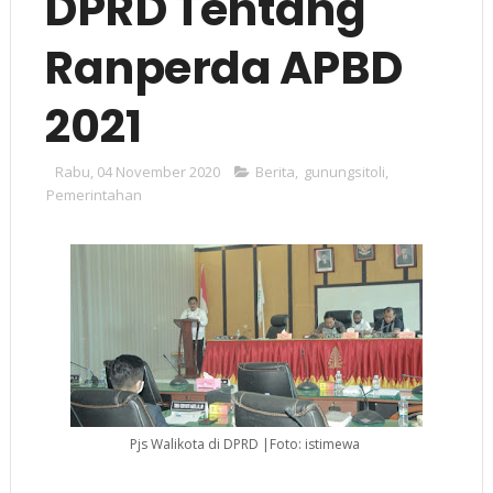
DPRD Tentang
Ranperda APBD
2021
Rabu, 04 November 2020
Berita
,
gunungsitoli
,
Pemerintahan
Pjs Walikota di DPRD |Foto: istimewa