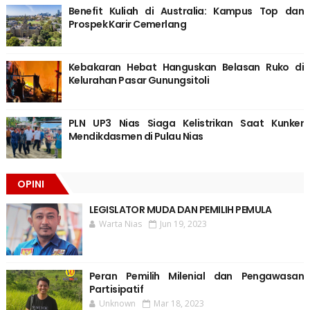
Benefit Kuliah di Australia: Kampus Top dan
Prospek Karir Cemerlang
Kebakaran Hebat Hanguskan Belasan Ruko di
Kelurahan Pasar Gunungsitoli
PLN UP3 Nias Siaga Kelistrikan Saat Kunker
Mendikdasmen di Pulau Nias
OPINI
LEGISLATOR MUDA DAN PEMILIH PEMULA
Warta Nias
Jun 19, 2023
Peran Pemilih Milenial dan Pengawasan
Partisipatif
Unknown
Mar 18, 2023