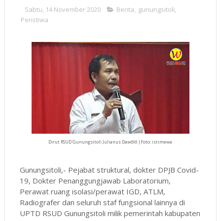
Sabtu, 14 November 2020
Berita
,
gunungsitoli
,
Peristiwa
Dirut RSUD Gunungsitoli Julianus Dawōlō |Foto: istimewa
Gunungsitoli,- Pejabat struktural, dokter DPJB Covid-
19, Dokter Penanggungjawab Laboratorium,
Perawat ruang isolasi/perawat IGD, ATLM,
Radiografer dan seluruh staf fungsional lainnya di
UPTD RSUD Gunungsitoli milik pemerintah kabupaten