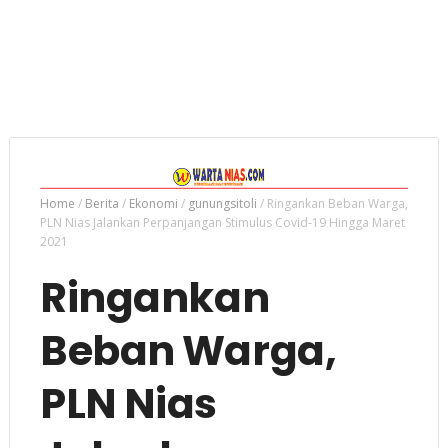
Home
/
Berita
/
Ekonomi
/
gunungsitoli
/
Ringankan Beban Warga,
PLN Nias Jalankan Perpanjangan Stimulus Covid-19 Hingga Maret
2021
Ringankan
Beban Warga,
PLN Nias