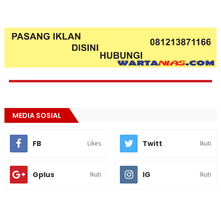
MEDIA SOSIAL
FB
Twitt
Likes
Ikuti
Gplus
IG
Ikuti
Ikuti