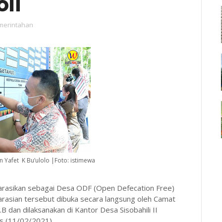
li
merintahan
n Yafet K Bu’ulolo |Foto: istimewa
eklarasikan sebagai Desa ODF (Open Defecation Free)
arasian tersebut dibuka secara langsung oleh Camat
.B dan dilaksanakan di Kantor Desa Sisobahili II
is (11/02/2021).