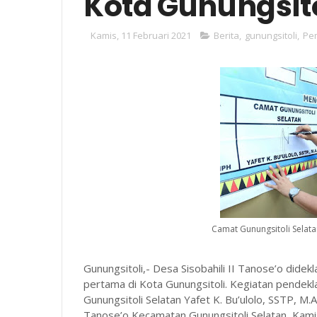
Kota Gunungsito
Kamis, 11 Februari 2021
Berita
,
gunungsitoli
,
Pe
Camat Gunungsitoli Selata
Gunungsitoli,- Desa Sisobahili II Tanose’o did
pertama di Kota Gunungsitoli. Kegiatan pendekl
Gunungsitoli Selatan Yafet K. Bu’ulolo, SSTP, M.A
Tanose’o Kecamatan Gunungsitoli Selatan, Kam