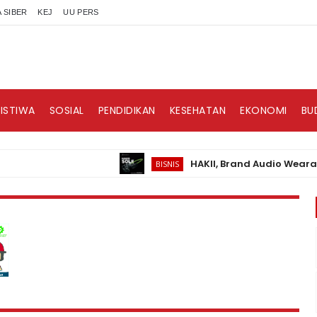
 SIBER
KEJ
UU PERS
RISTIWA
SOSIAL
PENDIDIKAN
KESEHATAN
EKONOMI
BU
HAKII, Brand Audio Wearable Bar
BISNIS