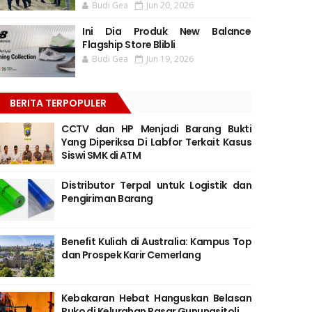
Budi Gea
Jun 20, 2026
Ini Dia Produk New Balance
Flagship Store Blibli
Budi Gea
Jun 19, 2026
BERITA TERPOPULER
CCTV dan HP Menjadi Barang Bukti
Yang Diperiksa Di Labfor Terkait Kasus
Siswi SMK di ATM
Distributor Terpal untuk Logistik dan
Pengiriman Barang
Benefit Kuliah di Australia: Kampus Top
dan Prospek Karir Cemerlang
Kebakaran Hebat Hanguskan Belasan
Ruko di Kelurahan Pasar Gunungsitoli