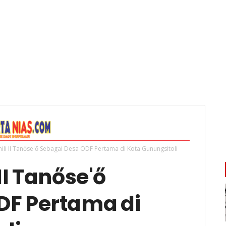
ili II Tanőse'ő Sebagai Desa ODF Pertama di Kota Gunungsitoli
II Tanőse'ő
DF Pertama di