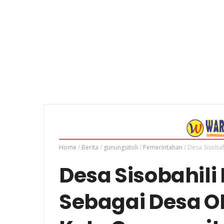
Home
/
Berita
/
gunungsitoli
/
Pemerintahan
/
Desa Sisobah
Desa Sisobahili 
Sebagai Desa O