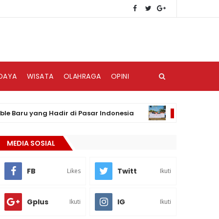
DAYA
WISATA
OLAHRAGA
OPINI
u yang Hadir di Pasar Indonesia
PLN UP3 Nias
BERITA
MEDIA SOSIAL
FB
Twitt
Likes
Ikuti
Gplus
IG
Ikuti
Ikuti