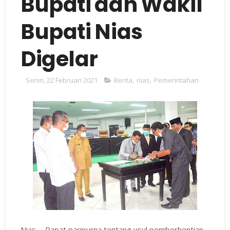
Bupati dan Wakil
Bupati Nias
Digelar
Senin, 22 Februari 2021
Berita
,
nias
,
Pemerintahan
Nias, - Rapat paripurna tentang usul pemberhentian