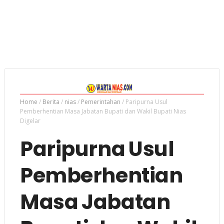
Home
/
Berita
/
nias
/
Pemerintahan
/
Paripurna Usul
Pemberhentian Masa Jabatan Bupati dan Wakil Bupati Nias
Digelar
Paripurna Usul
Pemberhentian
Masa Jabatan