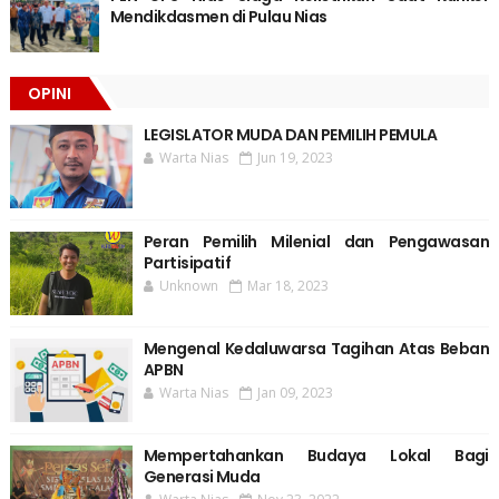
Mendikdasmen di Pulau Nias
OPINI
LEGISLATOR MUDA DAN PEMILIH PEMULA
Warta Nias
Jun 19, 2023
Peran Pemilih Milenial dan Pengawasan
Partisipatif
Unknown
Mar 18, 2023
Mengenal Kedaluwarsa Tagihan Atas Beban
APBN
Warta Nias
Jan 09, 2023
Mempertahankan Budaya Lokal Bagi
Generasi Muda