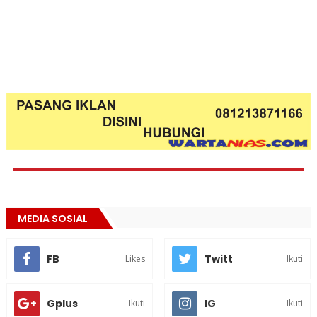
MEDIA SOSIAL
FB
Twitt
Likes
Ikuti
Gplus
IG
Ikuti
Ikuti