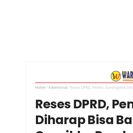
Home
/
Advertorial
/
Reses DPRD, Pemko Gunungsitoli Dih
Reses DPRD, Pe
Diharap Bisa B