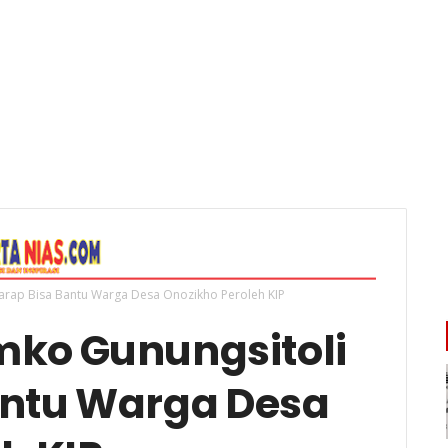
arap Bisa Bantu Warga Desa Onozikho Peroleh KIP
mko Gunungsitoli
antu Warga Desa