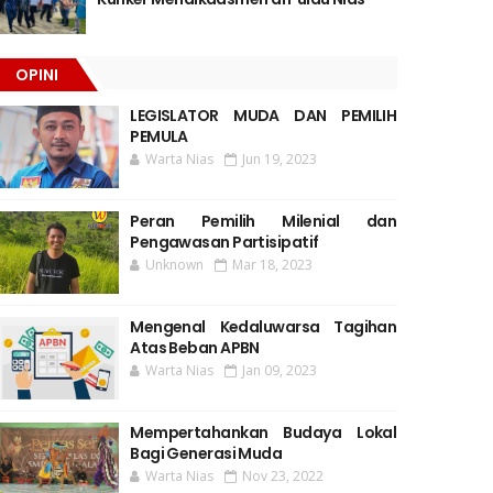
OPINI
LEGISLATOR MUDA DAN PEMILIH
PEMULA
Warta Nias
Jun 19, 2023
Peran Pemilih Milenial dan
Pengawasan Partisipatif
Unknown
Mar 18, 2023
Mengenal Kedaluwarsa Tagihan
Atas Beban APBN
Warta Nias
Jan 09, 2023
Mempertahankan Budaya Lokal
Bagi Generasi Muda
Warta Nias
Nov 23, 2022