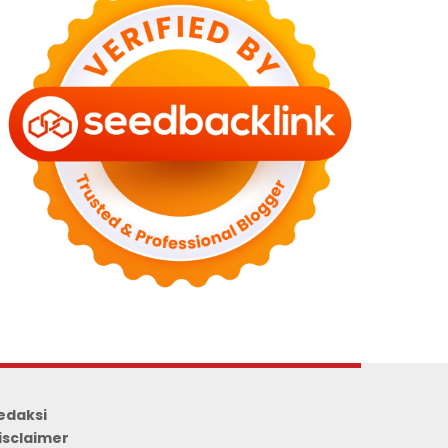
edaksi
isclaimer