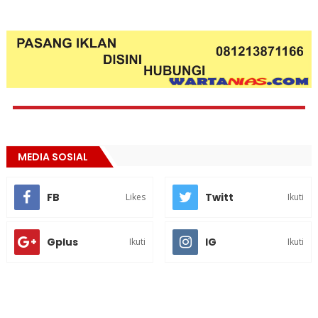
MEDIA SOSIAL
FB
Twitt
Likes
Ikuti
Gplus
IG
Ikuti
Ikuti