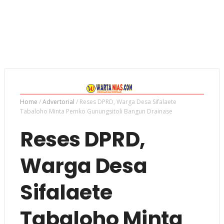
Home
/
Advertorial
/
Reses DPRD, Warga Desa Sifalaete
Tabaloho Minta Pemko Gunungsitoli Bangun Drainase
Reses DPRD,
Warga Desa
Sifalaete
Tabaloho Minta