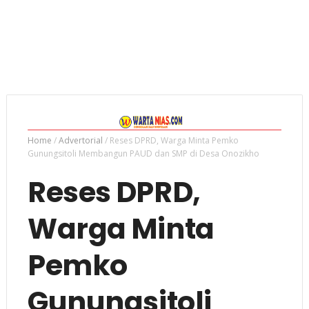
Home
/
Advertorial
/
Reses DPRD, Warga Minta Pemko
Gunungsitoli Membangun PAUD dan SMP di Desa Onozikho
Reses DPRD,
Warga Minta
Pemko
Gunungsitoli