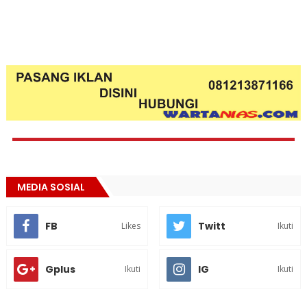
MEDIA SOSIAL
FB
Twitt
Likes
Ikuti
Gplus
IG
Ikuti
Ikuti