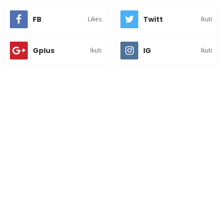
FB
Twitt
Likes
Ikuti
Gplus
IG
Ikuti
Ikuti