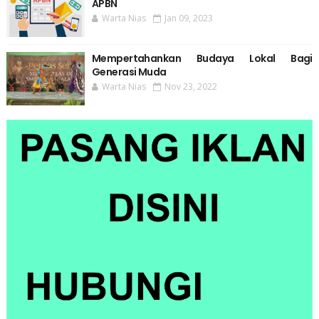
APBN
Warta Nias
Jan 09, 2023
Mempertahankan Budaya Lokal Bagi
Generasi Muda
Warta Nias
Nov 23, 2022