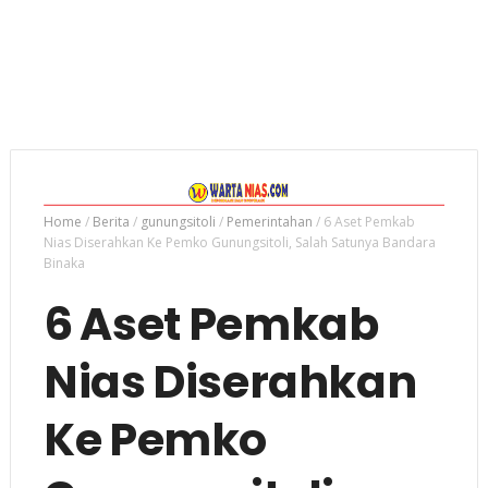
Home
/
Berita
/
gunungsitoli
/
Pemerintahan
/
6 Aset Pemkab
Nias Diserahkan Ke Pemko Gunungsitoli, Salah Satunya Bandara
Binaka
6 Aset Pemkab
Nias Diserahkan
Ke Pemko