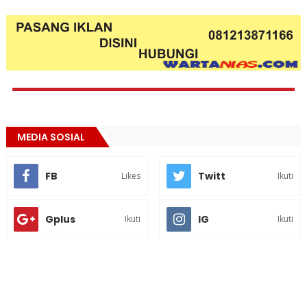
MEDIA SOSIAL
FB
Twitt
Likes
Ikuti
Gplus
IG
Ikuti
Ikuti