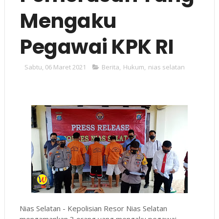
Mengaku
Pegawai KPK RI
Sabtu, 06 Maret 2021
Berita
,
Hukum
,
nias selatan
Nias Selatan - Kepolisian Resor Nias Selatan
mengamankan 3 orang yang mengaku pegawai