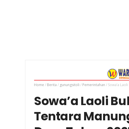
Home
/
Berita
/
gunungsitoli
/
Pemerintahan
/
Sowa’a Laol
Sowa’a Laoli Bu
Tentara Manu