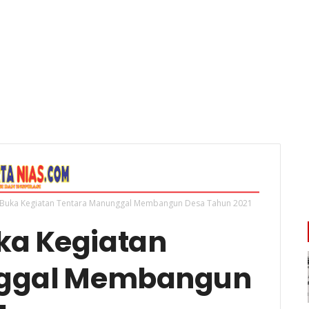
i Buka Kegiatan Tentara Manunggal Membangun Desa Tahun 2021
ka Kegiatan
nggal Membangun