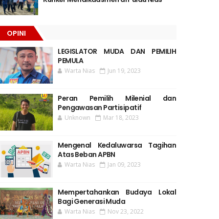
OPINI
LEGISLATOR MUDA DAN PEMILIH
PEMULA
Warta Nias
Jun 19, 2023
Peran Pemilih Milenial dan
Pengawasan Partisipatif
Unknown
Mar 18, 2023
Mengenal Kedaluwarsa Tagihan
Atas Beban APBN
Warta Nias
Jan 09, 2023
Mempertahankan Budaya Lokal
Bagi Generasi Muda
Warta Nias
Nov 23, 2022