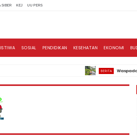
 SIBER
KEJ
UU PERS
RISTIWA
SOSIAL
PENDIDIKAN
KESEHATAN
EKONOMI
BU
Waspadai Cuaca
BERITA