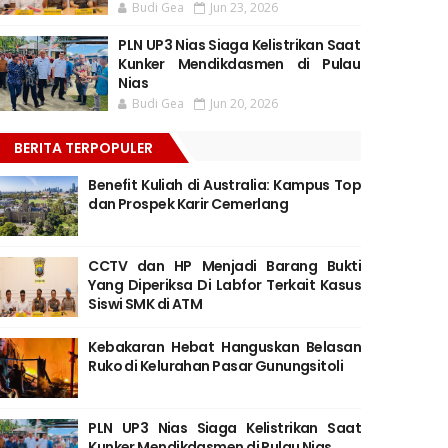
Budi Gea
Jun 23, 2026
PLN UP3 Nias Siaga Kelistrikan Saat
Kunker Mendikdasmen di Pulau
Nias
Budi Gea
Jun 20, 2026
BERITA TERPOPULER
Benefit Kuliah di Australia: Kampus Top
dan Prospek Karir Cemerlang
CCTV dan HP Menjadi Barang Bukti
Yang Diperiksa Di Labfor Terkait Kasus
Siswi SMK di ATM
Kebakaran Hebat Hanguskan Belasan
Ruko di Kelurahan Pasar Gunungsitoli
PLN UP3 Nias Siaga Kelistrikan Saat
Kunker Mendikdasmen di Pulau Nias