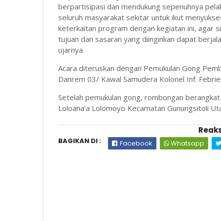
berpartisipasi dan mendukung sepenuhnya pela
seluruh masyarakat sekitar untuk ikut menyukse
keterkaitan program dengan kegiatan ini, agar
tujuan dan sasaran yang diinginkan dapat berja
ujarnya
Acara diteruskan dengan Pemukulan Gong Pemb
Danrem 03/ Kawal Samudera Kolonel Inf. Febriel
Setelah pemukulan gong, rombongan berangkat
Loloana’a Lolomoyo Kecamatan Gunungsitoli Utar
Reaks
BAGIKAN DI :
Facebook
Whatsapp