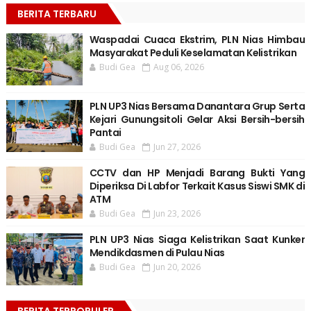
BERITA TERBARU
Waspadai Cuaca Ekstrim, PLN Nias Himbau
Masyarakat Peduli Keselamatan Kelistrikan
Budi Gea
Aug 06, 2026
PLN UP3 Nias Bersama Danantara Grup Serta
Kejari Gunungsitoli Gelar Aksi Bersih-bersih
Pantai
Budi Gea
Jun 27, 2026
CCTV dan HP Menjadi Barang Bukti Yang
Diperiksa Di Labfor Terkait Kasus Siswi SMK di
ATM
Budi Gea
Jun 23, 2026
PLN UP3 Nias Siaga Kelistrikan Saat Kunker
Mendikdasmen di Pulau Nias
Budi Gea
Jun 20, 2026
BERITA TERPOPULER