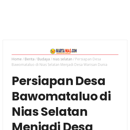
Home
/
Berita
/
Budaya
/
nias selatan
/
Persiapan Desa
Bawomataluo di Nias Selatan Menjadi Desa Warisan Dunia
Persiapan Desa
Bawomataluo di
Nias Selatan
Menjadi Desa