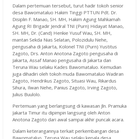
Dalam pertemuan tersebut, turut hadir tokoh senior
desa Bawomataluo Hakim Tinggi PTTUN Pdt. Dr.
Disiplin F. Manao, SH. MH, Hakim Agung Mahkamah
Agung RI Brigadir Jendral TNI (Purn) Hidayat Manao,
SH. MH, Dr. (Cand) Henkie Yusuf Wau, SH. MH,
mantan Sekda Nias Selatan, Polozidulu Nehe,
pengusaha di Jakarta, Kolonel TNI (Purn) Yustitus
Zagoto, Drs. Anton Anotona Zagoto pengusaha di
Jakarta, Assaf Manao pengusaha di Jakarta dan
Teruna Wau selaku Kades Bawomataluo. Kemudian
juga dihadiri oleh tokoh muda Bawomataluo Wadiran
Zagoto, Hendrikus Zagoto, Situasi Wau, Rikardus
Sihura, Ilwan Nehe, Panius Zagoto, Irving Zagoto,
Julius Buulolo.
Pertemuan yang berlangsung di kawasan Jln. Pramuka
Jakarta Timur itu dipimpin langsung oleh Anton
Anotona Zagoto dari awal sampai akhir puncak acara.
Dalam keterangannya terkait perkembangan desa
Bawomataluo, Teruna Wau selaku kepala desa