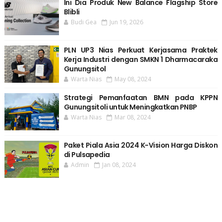
Ini Dia Produk New Balance Flagship Store
Blibli
Budi Gea
Jun 19, 2026
PLN UP3 Nias Perkuat Kerjasama Praktek
Kerja Industri dengan SMKN 1 Dharmacaraka
Gunungsitol
Warta Nias
May 08, 2024
Strategi Pemanfaatan BMN pada KPPN
Gunungsitoli untuk Meningkatkan PNBP
Warta Nias
Mar 08, 2024
Paket Piala Asia 2024 K-Vision Harga Diskon
di Pulsapedia
Admin
Jan 08, 2024