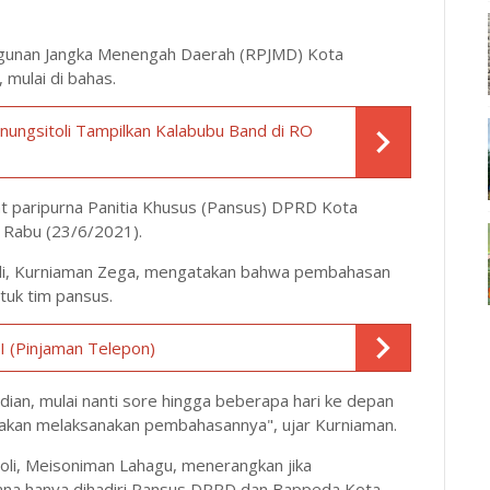
ngunan Jangka Menengah Daerah (RPJMD) Kota
mulai di bahas.
ungsitoli Tampilkan Kalabubu Band di RO
t paripurna Panitia Khusus (Pansus) DPRD Kota
 Rabu (23/6/2021).
i, Kurniaman Zega, mengatakan bahwa pembahasan
uk tim pansus.
I (Pinjaman Telepon)
ian, mulai nanti sore hingga beberapa hari ke depan
akan melaksanakan pembahasannya", ujar Kurniaman.
oli, Meisoniman Lahagu, menerangkan jika
na hanya dihadiri Pansus DPRD dan Bappeda Kota