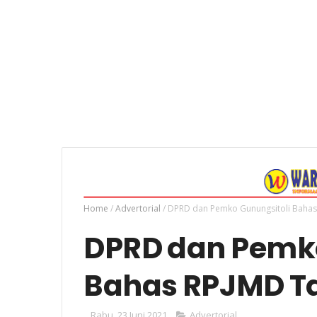
Home
/
Advertorial
/
DPRD dan Pemko Gunungsitoli Bahas
DPRD dan Pemko
Bahas RPJMD T
Rabu, 23 Juni 2021
Advertorial