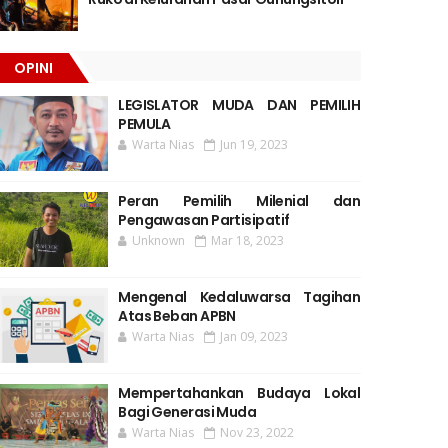
OPINI
LEGISLATOR MUDA DAN PEMILIH
PEMULA
Warta Nias
Jun 19, 2023
Peran Pemilih Milenial dan
Pengawasan Partisipatif
Unknown
Mar 18, 2023
Mengenal Kedaluwarsa Tagihan
Atas Beban APBN
Warta Nias
Jan 09, 2023
Mempertahankan Budaya Lokal
Bagi Generasi Muda
Warta Nias
Nov 23, 2022