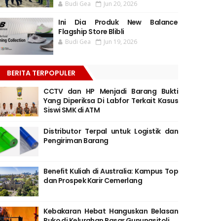
Budi Gea
Jun 20, 2026
Ini Dia Produk New Balance
Flagship Store Blibli
Budi Gea
Jun 19, 2026
BERITA TERPOPULER
CCTV dan HP Menjadi Barang Bukti
Yang Diperiksa Di Labfor Terkait Kasus
Siswi SMK di ATM
Distributor Terpal untuk Logistik dan
Pengiriman Barang
Benefit Kuliah di Australia: Kampus Top
dan Prospek Karir Cemerlang
Kebakaran Hebat Hanguskan Belasan
Ruko di Kelurahan Pasar Gunungsitoli