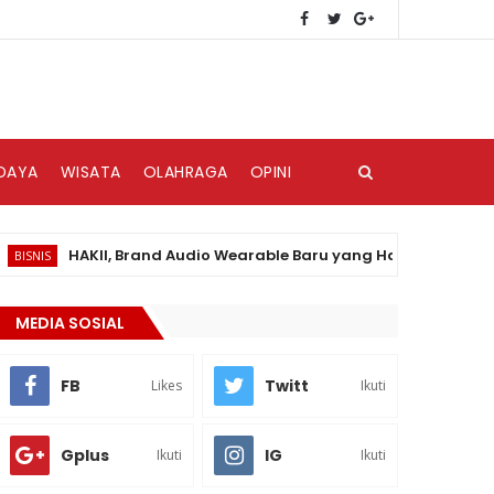
DAYA
WISATA
OLAHRAGA
OPINI
HAKII, Brand Audio Wearable Baru yang Hadir di Pasar Indon
S
MEDIA SOSIAL
FB
Twitt
Likes
Ikuti
Gplus
IG
Ikuti
Ikuti