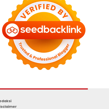
edaksi
isclaimer