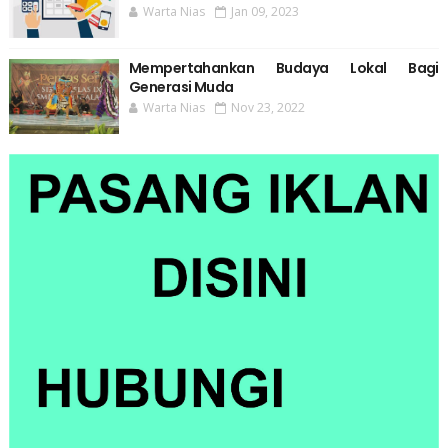
Warta Nias
Jan 09, 2023
Mempertahankan Budaya Lokal Bagi
Generasi Muda
Warta Nias
Nov 23, 2022