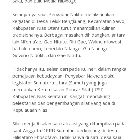
Saku, dan Bulu Mbala Nibinogo.
Selanjutnya saat Penyabar Nakhe melaksanakan
kegiatan di Desa Teluk Bengkuang, Kecamatan Sawo,
Kabupaten Nias Utara turut menampilkan kuliner
tradisionalnya. Berbagai masakan dihidangkan, antara
lain Ni’oma’ae, Gae Nitutu, Rifi Gae, Wakhe nilowosi
ba bulu damo, Lehedalo Nifange, Gia Niunago,
Gowirio Nidokhi, dan Gae Nitutu.
Tidak hanya itu, selain dari pada Kuliner, dalam rangka
pemajuaan kebudayaan, Penyabar Nakhe selaku
legislator Sumatera Utara (Sumut) yang juga
merupakan Ketua Ikatan Pencak Silat (IPSI)
Kabupaten Nias Selatan ini sangat mendukung
pelestarian dan pengembangan silat yang ada di
Kepulauaan Nias.
Silat menjadi salah satu atraksi yang ditampilkan pada
saat Anggota DPRD Sumut ini berkunjung di desa
Hilisataro Ehosofayo. Tidak hanya di satu desa saja,