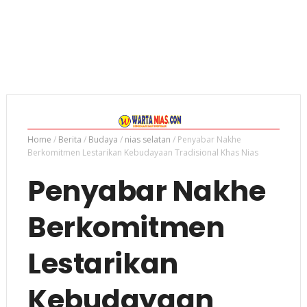
Home
/
Berita
/
Budaya
/
nias selatan
/
Penyabar Nakhe
Berkomitmen Lestarikan Kebudayaan Tradisional Khas Nias
Penyabar Nakhe
Berkomitmen
Lestarikan
Kebudayaan