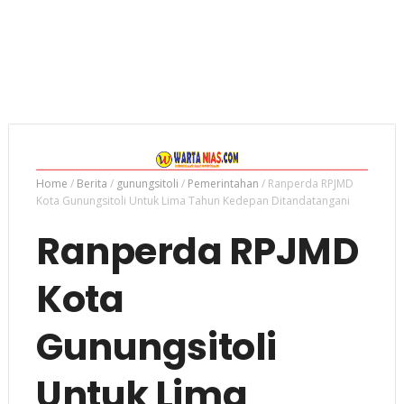
Home
/
Berita
/
gunungsitoli
/
Pemerintahan
/
Ranperda RPJMD
Kota Gunungsitoli Untuk Lima Tahun Kedepan Ditandatangani
Ranperda RPJMD
Kota
Gunungsitoli
Untuk Lima