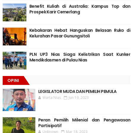
Benefit Kuliah di Australia: Kampus Top dan
Prospek Karir Cemerlang
Kebakaran Hebat Hanguskan Belasan Ruko di
Kelurahan Pasar Gunungsitoli
PLN UP3 Nias Siaga Kelistrikan Saat Kunker
Mendikdasmen di Pulau Nias
OPINI
LEGISLATOR MUDA DAN PEMILIH PEMULA
Warta Nias
Jun 19, 2023
Peran Pemilih Milenial dan Pengawasan
Partisipatif
Unknown
Mar 18, 2023