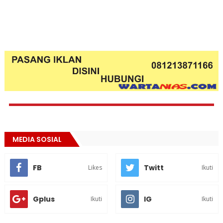
MEDIA SOSIAL
FB
Twitt
Likes
Ikuti
Gplus
IG
Ikuti
Ikuti