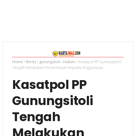
Home
/
Berita
/
gunungsitoli
/
Hukum
/
Kasatpol PP Gunungsitoli
Tengah Melakukan Pemeriksaan Kepada Anggotanya
Kasatpol PP
Gunungsitoli
Tengah
Melakukan