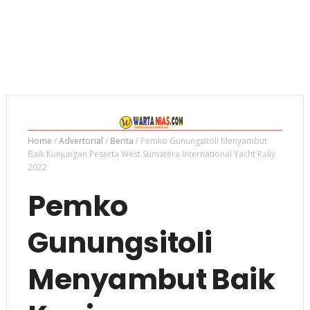
Home
/
Advertorial
/
Berita
/
Pemko Gunungsitoli Menyambut
Baik Kunjungan Peserta West Sumatera International Yacht Rally
2022
Pemko
Gunungsitoli
Menyambut Baik