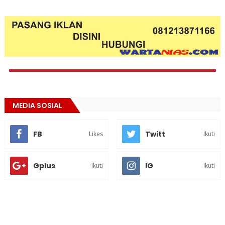
MEDIA SOSIAL
FB
Twitt
Likes
Ikuti
Gplus
IG
Ikuti
Ikuti