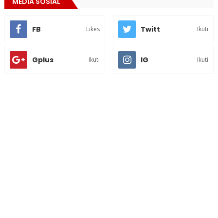
MEDIA SOSIAL
FB
Twitt
Likes
Ikuti
Gplus
IG
Ikuti
Ikuti