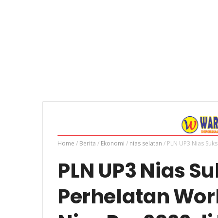
Home
/
Berita
/
Ekonomi
/
nias selatan
/
PLN UP3 Nias Suks
PLN UP3 Nias S
Perhelatan Worl