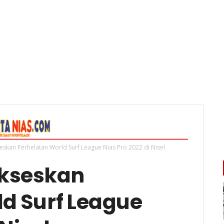
eskan Perhelatan World Surf League Nias Pro 2022 di Nisel
ukseskan
d Surf League