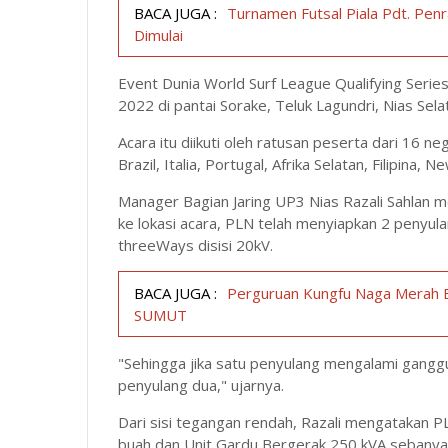
BACA JUGA :
Turnamen Futsal Piala Pdt. Pen
Dimulai
Event Dunia World Surf League Qualifying Series
2022 di pantai Sorake, Teluk Lagundri, Nias Sela
Acara itu diikuti oleh ratusan peserta dari 16 neg
Brazil, Italia, Portugal, Afrika Selatan, Filipina
Manager Bagian Jaring UP3 Nias Razali Sahlan m
ke lokasi acara, PLN telah menyiapkan 2 penyu
threeWays disisi 20kV.
BACA JUGA :
Perguruan Kungfu Naga Merah Bin
SUMUT
"Sehingga jika satu penyulang mengalami gangg
penyulang dua," ujarnya.
Dari sisi tegangan rendah, Razali mengatakan
buah dan Unit Gardu Bergerak 250 kVA sebanyak