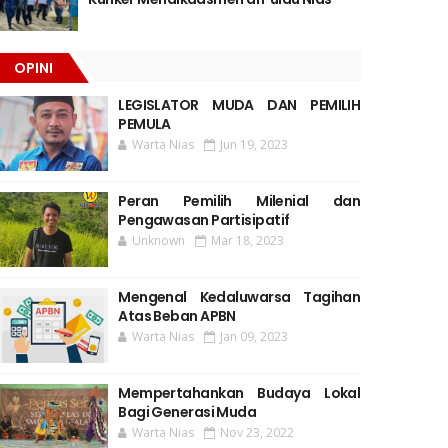
OPINI
LEGISLATOR MUDA DAN PEMILIH
PEMULA
Warta Nias
Jun 19, 2023
Peran Pemilih Milenial dan
Pengawasan Partisipatif
Unknown
Mar 18, 2023
Mengenal Kedaluwarsa Tagihan
Atas Beban APBN
Warta Nias
Jan 09, 2023
Mempertahankan Budaya Lokal
Bagi Generasi Muda
Warta Nias
Nov 23, 2022