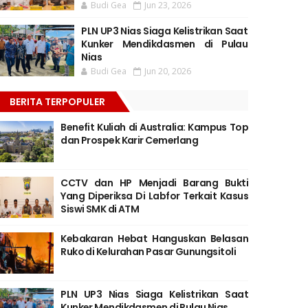
Budi Gea
Jun 23, 2026
PLN UP3 Nias Siaga Kelistrikan Saat
Kunker Mendikdasmen di Pulau
Nias
Budi Gea
Jun 20, 2026
BERITA TERPOPULER
Benefit Kuliah di Australia: Kampus Top
dan Prospek Karir Cemerlang
CCTV dan HP Menjadi Barang Bukti
Yang Diperiksa Di Labfor Terkait Kasus
Siswi SMK di ATM
Kebakaran Hebat Hanguskan Belasan
Ruko di Kelurahan Pasar Gunungsitoli
PLN UP3 Nias Siaga Kelistrikan Saat
Kunker Mendikdasmen di Pulau Nias