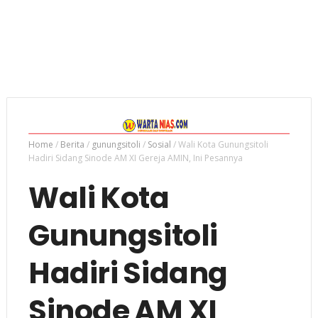
Home
/
Berita
/
gunungsitoli
/
Sosial
/
Wali Kota Gunungsitoli
Hadiri Sidang Sinode AM XI Gereja AMIN, Ini Pesannya
Wali Kota
Gunungsitoli
Hadiri Sidang
Sinode AM XI