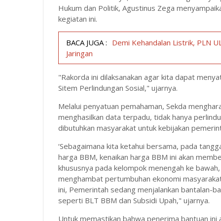
Hukum dan Politik, Agustinus Zega menyampaika
kegiatan ini.
BACA JUGA :
Demi Kehandalan Listrik, PLN U
Jaringan
"Rakorda ini dilaksanakan agar kita dapat me
Sitem Perlindungan Sosial," ujarnya.
Melalui penyatuan pemahaman, Sekda mengharap
menghasilkan data terpadu, tidak hanya perlind
dibutuhkan masyarakat untuk kebijakan pemerin
‘Sebagaimana kita ketahui bersama, pada tangg
harga BBM, kenaikan harga BBM ini akan membe
khususnya pada kelompok menengah ke bawah, m
menghambat pertumbuhan ekonomi masyarakat.
ini, Pemerintah sedang menjalankan bantalan-b
seperti BLT BBM dan Subsidi Upah," ujarnya.
Untuk memastikan bahwa penerima bantuan ini 