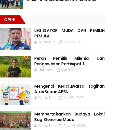
OPINI
LEGISLATOR MUDA DAN PEMILIH
PEMULA
Warta Nias
Jun 19, 2023
Peran Pemilih Milenial dan
Pengawasan Partisipatif
Unknown
Mar 18, 2023
Mengenal Kedaluwarsa Tagihan
Atas Beban APBN
Warta Nias
Jan 09, 2023
Mempertahankan Budaya Lokal
Bagi Generasi Muda
Warta Nias
Nov 23, 2022