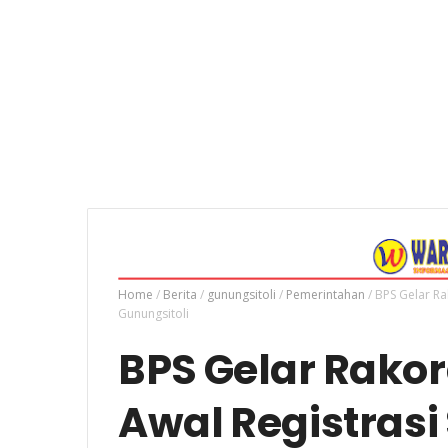
Home
/
Berita
/
gunungsitoli
/
Pemerintahan
/
BPS Gelar Ra
Gunungsitoli
BPS Gelar Rako
Awal Registrasi