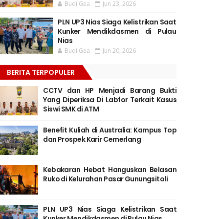
Budi Gea
Jun 23, 2026
PLN UP3 Nias Siaga Kelistrikan Saat
Kunker Mendikdasmen di Pulau
Nias
Budi Gea
Jun 20, 2026
BERITA TERPOPULER
CCTV dan HP Menjadi Barang Bukti
Yang Diperiksa Di Labfor Terkait Kasus
Siswi SMK di ATM
Benefit Kuliah di Australia: Kampus Top
dan Prospek Karir Cemerlang
Kebakaran Hebat Hanguskan Belasan
Ruko di Kelurahan Pasar Gunungsitoli
PLN UP3 Nias Siaga Kelistrikan Saat
Kunker Mendikdasmen di Pulau Nias