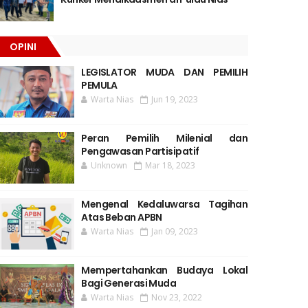
OPINI
LEGISLATOR MUDA DAN PEMILIH
PEMULA
Warta Nias
Jun 19, 2023
Peran Pemilih Milenial dan
Pengawasan Partisipatif
Unknown
Mar 18, 2023
Mengenal Kedaluwarsa Tagihan
Atas Beban APBN
Warta Nias
Jan 09, 2023
Mempertahankan Budaya Lokal
Bagi Generasi Muda
Warta Nias
Nov 23, 2022