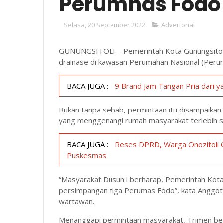
Perumnas Fodo 
Selasa, 20 September 2022
Advertorial
GUNUNGSITOLI – Pemerintah Kota Gunungsitoli
drainase di kawasan Perumahan Nasional (Peru
BACA JUGA :
9 Brand Jam Tangan Pria dari y
Bukan tanpa sebab, permintaan itu disampaikan 
yang menggenangi rumah masyarakat terlebih s
BACA JUGA :
Reses DPRD, Warga Onozitoli O
Puskesmas
“Masyarakat Dusun l berharap, Pemerintah Kota
persimpangan tiga Perumas Fodo”, kata Anggot
wartawan.
Menanggapi permintaan masyarakat, Trimen ber