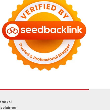
edaksi
isclaimer