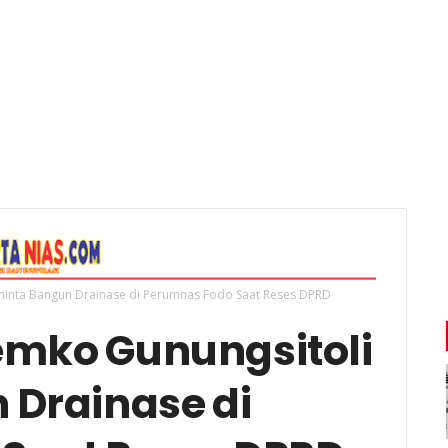
iminta Bangun Drainase di Perumnas Fodo Saat Reses DPRD
Pemko Gunungsitoli
 Drainase di