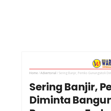
Home
/
Advertorial
/
Sering Banjir, Pemko Gunungsitoli D
Sering Banjir, 
Diminta Bangun