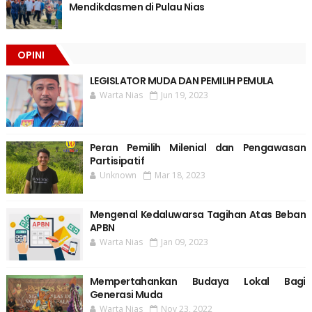
Mendikdasmen di Pulau Nias
OPINI
LEGISLATOR MUDA DAN PEMILIH PEMULA
Warta Nias
Jun 19, 2023
Peran Pemilih Milenial dan Pengawasan
Partisipatif
Unknown
Mar 18, 2023
Mengenal Kedaluwarsa Tagihan Atas Beban
APBN
Warta Nias
Jan 09, 2023
Mempertahankan Budaya Lokal Bagi
Generasi Muda
Warta Nias
Nov 23, 2022