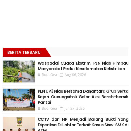
BERITA TERBARU
Waspadai Cuaca Ekstrim, PLN Nias Himbau
Masyarakat Peduli Keselamatan Kelistrikan
Budi Gea
Aug 06, 2026
PLN UP3 Nias Bersama Danantara Grup Serta
Kejari Gunungsitoli Gelar Aksi Bersih-bersih
Pantai
Budi Gea
Jun 27, 2026
CCTV dan HP Menjadi Barang Bukti Yang
Diperiksa Di Labfor Terkait Kasus Siswi SMK di
ATM