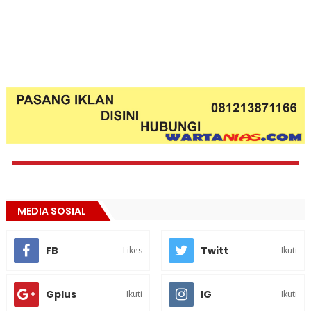
MEDIA SOSIAL
FB
Twitt
Likes
Ikuti
Gplus
IG
Ikuti
Ikuti