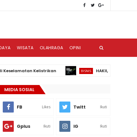
DAYA
WISATA
OLAHRAGA
OPINI
lamatan Kelistrikan
HAKII, Brand Audio Weara
BISNIS
MEDIA SOSIAL
FB
Twitt
Likes
Ikuti
Gplus
IG
Ikuti
Ikuti