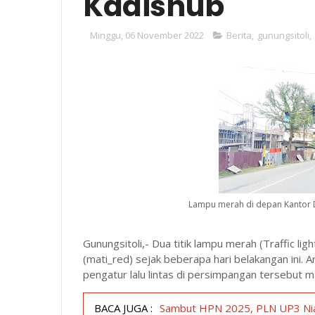
Kadishub
Minggu, 06 November 2022
Berita
,
gunungsitoli
,
Lampu merah di depan Kantor 
Gunungsitoli,- Dua titik lampu merah (Traffic lig
(mati_red) sejak beberapa hari belakangan ini. A
pengatur lalu lintas di persimpangan tersebut ma
BACA JUGA :
Sambut HPN 2025, PLN UP3 Nia