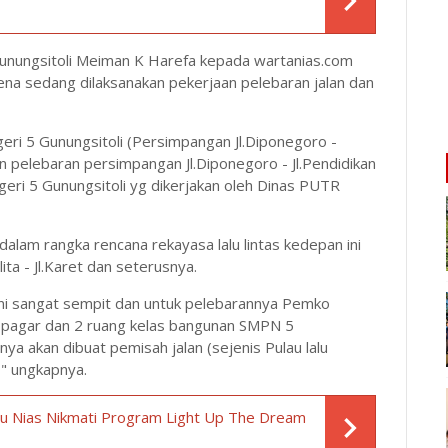
unungsitoli Meiman K Harefa kepada wartanias.com
na sedang dilaksanakan pekerjaan pelebaran jalan dan
eri 5 Gunungsitoli (Persimpangan Jl.Diponegoro -
n pelebaran persimpangan Jl.Diponegoro - Jl.Pendidikan
ri 5 Gunungsitoli yg dikerjakan oleh Dinas PUTR
dalam rangka rencana rekayasa lalu lintas kedepan ini
lita - Jl.Karet dan seterusnya.
ini sangat sempit dan untuk pelebarannya Pemko
n pagar dan 2 ruang kelas bangunan SMPN 5
ya akan dibuat pemisah jalan (sejenis Pulau lalu
," ungkapnya.
lau Nias Nikmati Program Light Up The Dream