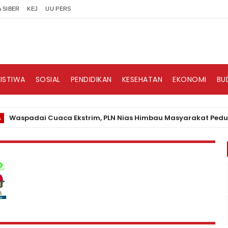
 SIBER
KEJ
UU PERS
RISTIWA
SOSIAL
PENDIDIKAN
KESEHATAN
EKONOMI
BU
padai Cuaca Ekstrim, PLN Nias Himbau Masyarakat Peduli Kese