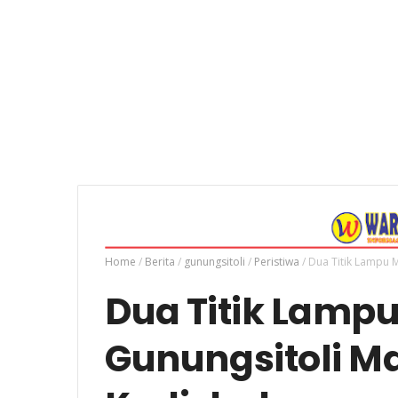
Home
/
Berita
/
gunungsitoli
/
Peristiwa
/
Dua Titik Lampu M
Dua Titik Lampu
Gunungsitoli Mat