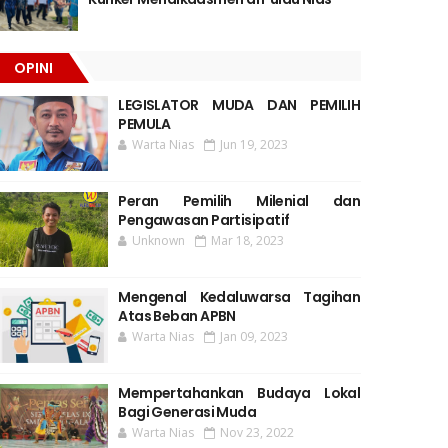
OPINI
LEGISLATOR MUDA DAN PEMILIH
PEMULA
Warta Nias
Jun 19, 2023
Peran Pemilih Milenial dan
Pengawasan Partisipatif
Unknown
Mar 18, 2023
Mengenal Kedaluwarsa Tagihan
Atas Beban APBN
Warta Nias
Jan 09, 2023
Mempertahankan Budaya Lokal
Bagi Generasi Muda
Warta Nias
Nov 23, 2022