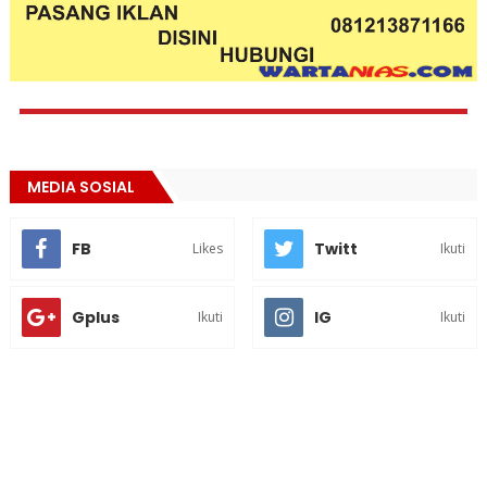
MEDIA SOSIAL
FB
Twitt
Likes
Ikuti
Gplus
IG
Ikuti
Ikuti