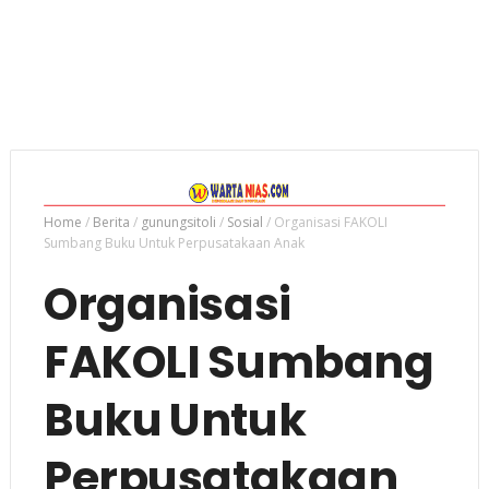
Home
/
Berita
/
gunungsitoli
/
Sosial
/
Organisasi FAKOLI
Sumbang Buku Untuk Perpusatakaan Anak
Organisasi
FAKOLI Sumbang
Buku Untuk
Perpusatakaan