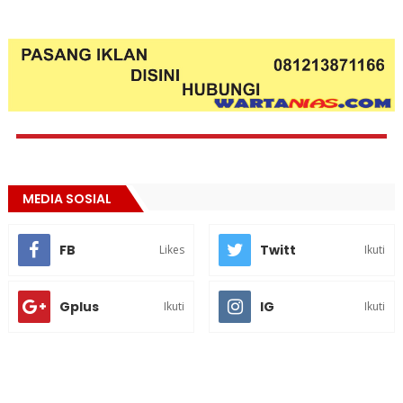
MEDIA SOSIAL
FB
Twitt
Likes
Ikuti
Gplus
IG
Ikuti
Ikuti