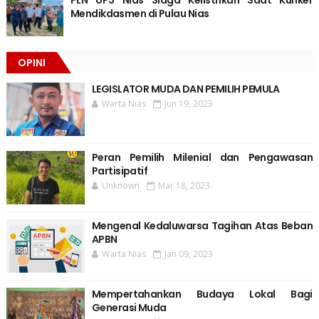
Mendikdasmen di Pulau Nias
OPINI
LEGISLATOR MUDA DAN PEMILIH PEMULA
Warta Nias
Jun 19, 2023
Peran Pemilih Milenial dan Pengawasan
Partisipatif
Unknown
Mar 18, 2023
Mengenal Kedaluwarsa Tagihan Atas Beban
APBN
Warta Nias
Jan 09, 2023
Mempertahankan Budaya Lokal Bagi
Generasi Muda