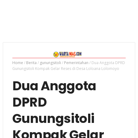
Home
/
Berita
/
gunungsitoli
/
Pemerintahan
/
Dua Anggota DPRD
Gunungsitoli Kompak Gelar Reses di Desa Loloana Lolomoyo
Dua Anggota
DPRD
Gunungsitoli
Kompak Gelar