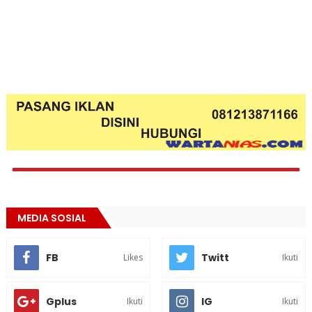
MEDIA SOSIAL
FB
Twitt
Likes
Ikuti
Gplus
IG
Ikuti
Ikuti