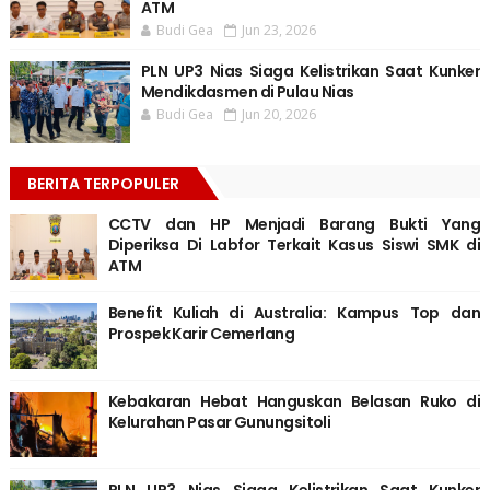
ATM
Budi Gea
Jun 23, 2026
PLN UP3 Nias Siaga Kelistrikan Saat Kunker
Mendikdasmen di Pulau Nias
Budi Gea
Jun 20, 2026
BERITA TERPOPULER
CCTV dan HP Menjadi Barang Bukti Yang
Diperiksa Di Labfor Terkait Kasus Siswi SMK di
ATM
Benefit Kuliah di Australia: Kampus Top dan
Prospek Karir Cemerlang
Kebakaran Hebat Hanguskan Belasan Ruko di
Kelurahan Pasar Gunungsitoli
PLN UP3 Nias Siaga Kelistrikan Saat Kunker