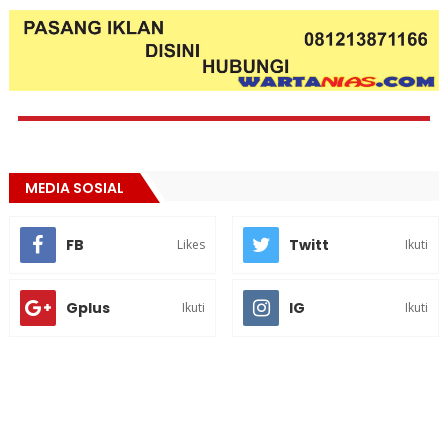
MEDIA SOSIAL
FB
Twitt
Likes
Ikuti
Gplus
IG
Ikuti
Ikuti