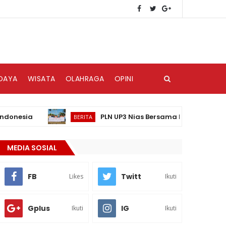
DAYA
WISATA
OLAHRAGA
OPINI
sia
PLN UP3 Nias Bersama Danantara Grup Serta
BERITA
MEDIA SOSIAL
FB
Twitt
Likes
Ikuti
Gplus
IG
Ikuti
Ikuti