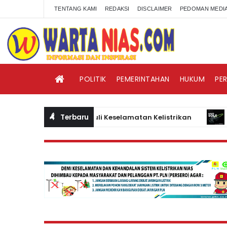
TENTANG KAMI
REDAKSI
DISCLAIMER
PEDOMAN MEDIA
POLITIK
PEMERINTAHAN
HUKUM
PE
Terbaru
au Masyarakat Peduli Keselamatan Kelistrikan
BISNIS