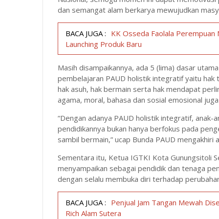
dan semangat alam berkarya mewujudkan masya
BACA JUGA :
KK Osseda Faolala Perempuan N
Launching Produk Baru
Masih disampaikannya, ada 5 (lima) dasar utam
pembelajaran PAUD holistik integratif yaitu hak 
hak asuh, hak bermain serta hak mendapat perl
agama, moral, bahasa dan sosial emosional jug
“Dengan adanya PAUD holistik integratif, anak
pendidikannya bukan hanya berfokus pada pengeta
sambil bermain,” ucap Bunda PAUD mengakhiri a
Sementara itu, Ketua IGTKI Kota Gunungsitoli 
menyampaikan sebagai pendidik dan tenaga pendi
dengan selalu membuka diri terhadap perubahan ya
BACA JUGA :
Penjual Jam Tangan Mewah Dise
Rich Alam Sutera