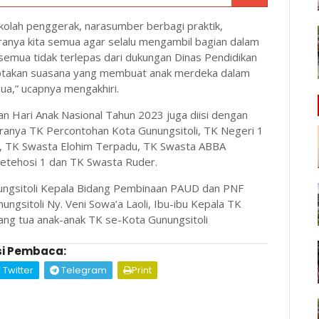
kolah penggerak, narasumber berbagi praktik,
iranya kita semua agar selalu mengambil bagian dalam
emua tidak terlepas dari dukungan Dinas Pendidikan
iptakan suasana yang membuat anak merdeka dalam
ua,” ucapnya mengakhiri.
 Hari Anak Nasional Tahun 2023 juga diisi dengan
aranya TK Percontohan Kota Gunungsitoli, TK Negeri 1
o, TK Swasta Elohim Terpadu, TK Swasta ABBA
Tetehosi 1 dan TK Swasta Ruder.
nungsitoli Kepala Bidang Pembinaan PAUD dan PNF
ngsitoli Ny. Veni Sowa’a Laoli, Ibu-ibu Kepala TK
ang tua anak-anak TK se-Kota Gunungsitoli
i Pembaca:
Twitter
Telegram
Print