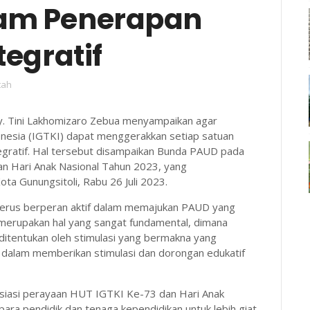
lam Penerapan
tegratif
tah
y. Tini Lakhomizaro Zebua menyampaikan agar
onesia (IGTKI) dapat menggerakkan setiap satuan
egratif. Hal tersebut disampaikan Bunda PAUD pada
n Hari Anak Nasional Tahun 2023, yang
ota Gunungsitoli, Rabu 26 Juli 2023.
 terus berperan aktif dalam memajukan PAUD yang
i merupakan hal yang sangat fundamental, dimana
itentukan oleh stimulasi yang bermakna yang
at dalam memberikan stimulasi dan dorongan edukatif
siasi perayaan HUT IGTKI Ke-73 dan Hari Anak
ra pendidik dan tenaga kependidikan untuk lebih giat