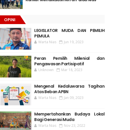
OPINI
LEGISLATOR MUDA DAN PEMILIH
PEMULA
Warta Nias
Jun 19, 2023
Peran Pemilih Milenial dan
Pengawasan Partisipatif
Unknown
Mar 18, 2023
Mengenal Kedaluwarsa Tagihan
Atas Beban APBN
Warta Nias
Jan 09, 2023
Mempertahankan Budaya Lokal
Bagi Generasi Muda
Warta Nias
Nov 23, 2022