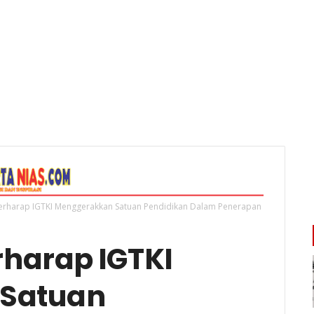
rharap IGTKI Menggerakkan Satuan Pendidikan Dalam Penerapan
harap IGTKI
Satuan