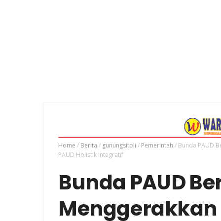
Home
/
Berita
/
gunungsitoli
/
Pemerintah
/
Bunda PAUD Be
PAUD Holistik Integratif
Bunda PAUD Ber
Menggerakkan 