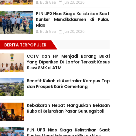
Budi Gea
Jun 23, 2026
PLN UP3 Nias Siaga Kelistrikan Saat
Kunker Mendikdasmen di Pulau
Nias
Budi Gea
Jun 20, 2026
BERITA TERPOPULER
CCTV dan HP Menjadi Barang Bukti
Yang Diperiksa Di Labfor Terkait Kasus
Siswi SMK di ATM
Benefit Kuliah di Australia: Kampus Top
dan Prospek Karir Cemerlang
Kebakaran Hebat Hanguskan Belasan
Ruko di Kelurahan Pasar Gunungsitoli
PLN UP3 Nias Siaga Kelistrikan Saat
Kunker Mendikdasmen di Pulau Nias