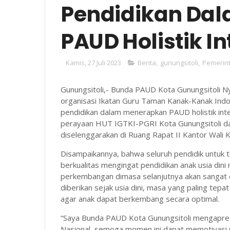
Pendidikan Da
PAUD Holistik In
Kamis, 27 Juli 2023
Berita
,
gunungsitoli
,
Pemerin
Gunungsitoli,- Bunda PAUD Kota Gunungsitoli N
organisasi Ikatan Guru Taman Kanak-Kanak Ind
pendidikan dalam menerapkan PAUD holistik int
perayaan HUT IGTKI-PGRI Kota Gunungsitoli da
diselenggarakan di Ruang Rapat II Kantor Wali K
Disampaikannya, bahwa seluruh pendidik untuk
berkualitas mengingat pendidikan anak usia din
perkembangan dimasa selanjutnya akan sangat d
diberikan sejak usia dini, masa yang paling tep
agar anak dapat berkembang secara optimal.
“Saya Bunda PAUD Kota Gunungsitoli mengapre
Nasional, semoga momen ini dapat memotivasi pa