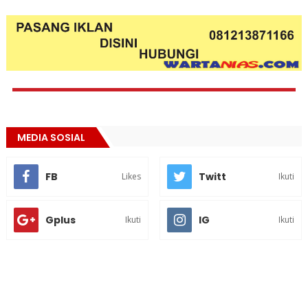
MEDIA SOSIAL
FB
Twitt
Likes
Ikuti
Gplus
IG
Ikuti
Ikuti