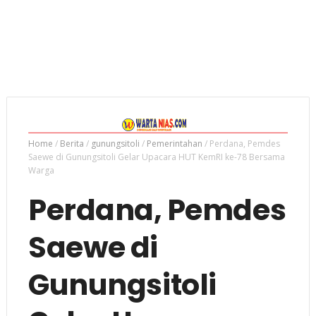
Home
/
Berita
/
gunungsitoli
/
Pemerintahan
/
Perdana, Pemdes
Saewe di Gunungsitoli Gelar Upacara HUT KemRI ke-78 Bersama
Warga
Perdana, Pemdes
Saewe di
Gunungsitoli