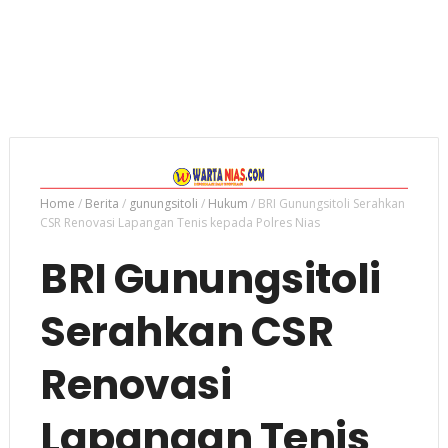
Home
/
Berita
/
gunungsitoli
/
Hukum
/
BRI Gunungsitoli Serahkan
CSR Renovasi Lapangan Tenis kepada Polres Nias
BRI Gunungsitoli
Serahkan CSR
Renovasi
Lapangan Tenis