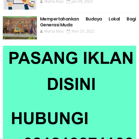
Warta Nias
Jan 09, 2023
Mempertahankan Budaya Lokal Bagi
Generasi Muda
Warta Nias
Nov 23, 2022