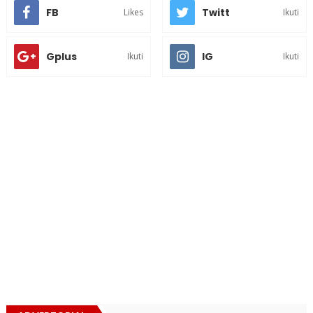
FB
Twitt
Likes
Ikuti
Gplus
IG
Ikuti
Ikuti