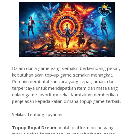
Dalam dunia game yang semakin berkembang pesat,
kebutuhan akan top-up game semakin meningkat.
Pemain membutuhkan cara yang cepat, aman, dan
terpercaya untuk mendapatkan item dan mata uang
dalam game favorit mereka. Kami akan memberikan
penjelasan kepada kalian dimana topup game terbaik.
Sekilas Tentang Layanan
Topup Royal Dream
adalah platform online yang
menyediakan layanan top-up untuk berbagai game