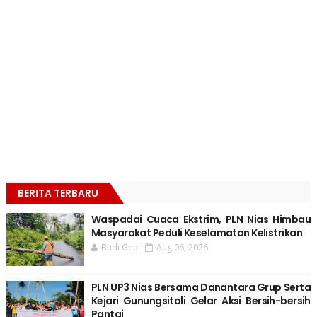
BERITA TERBARU
Waspadai Cuaca Ekstrim, PLN Nias Himbau
Masyarakat Peduli Keselamatan Kelistrikan
Budi Gea
Aug 06, 2026
PLN UP3 Nias Bersama Danantara Grup Serta
Kejari Gunungsitoli Gelar Aksi Bersih-bersih
Pantai