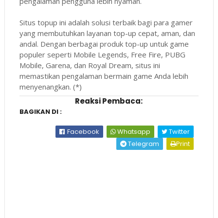
pengalaman pengguna lebih nyaman.
Situs topup ini adalah solusi terbaik bagi para gamer
yang membutuhkan layanan top-up cepat, aman, dan
andal. Dengan berbagai produk top-up untuk game
populer seperti Mobile Legends, Free Fire, PUBG
Mobile, Garena, dan Royal Dream, situs ini
memastikan pengalaman bermain game Anda lebih
menyenangkan. (*)
Reaksi Pembaca:
BAGIKAN DI :
Facebook
Whatsapp
Twitter
Telegram
Print