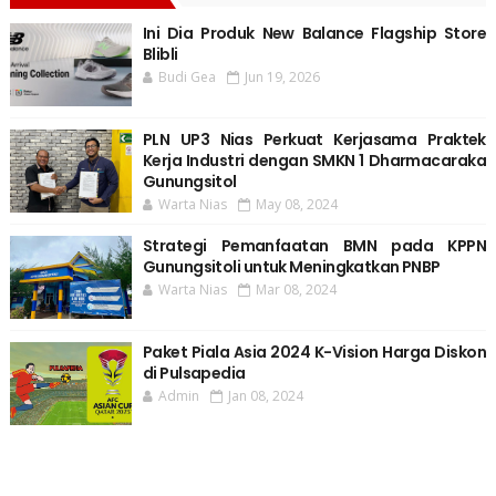
Ini Dia Produk New Balance Flagship Store
Blibli
Budi Gea
Jun 19, 2026
PLN UP3 Nias Perkuat Kerjasama Praktek
Kerja Industri dengan SMKN 1 Dharmacaraka
Gunungsitol
Warta Nias
May 08, 2024
Strategi Pemanfaatan BMN pada KPPN
Gunungsitoli untuk Meningkatkan PNBP
Warta Nias
Mar 08, 2024
Paket Piala Asia 2024 K-Vision Harga Diskon
di Pulsapedia
Admin
Jan 08, 2024