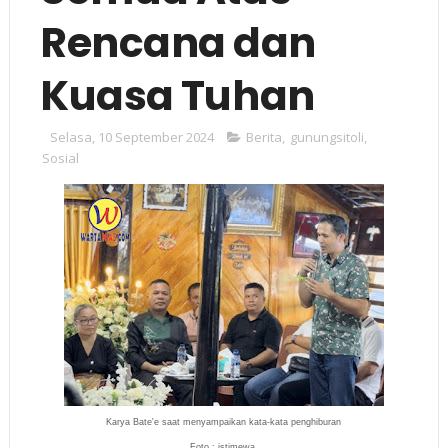
Rencana dan
Kuasa Tuhan
Selasa, 10 September 2024
Berita
,
gunungsitoli
,
Sosial
Karya Bate'e saat menyampaikan kata-kata penghiburan
Foto : istimewa