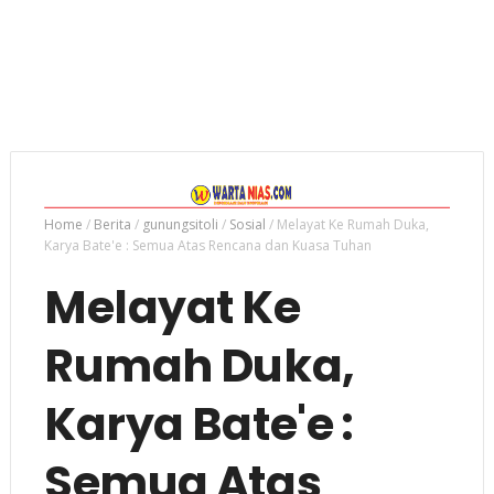
Home
/
Berita
/
gunungsitoli
/
Sosial
/
Melayat Ke Rumah Duka,
Karya Bate'e : Semua Atas Rencana dan Kuasa Tuhan
Melayat Ke
Rumah Duka,
Karya Bate'e :
Semua Atas