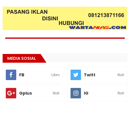
MEDIA SOSIAL
FB
Twitt
Likes
Ikuti
Gplus
IG
Ikuti
Ikuti