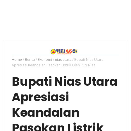
Home
/
Berita
/
Ekonomi
/
nias utara
/
Bupati Nias Utara
Apresiasi Keandalan Pasokan Listrik Oleh PLN Nias
Bupati Nias Utara
Apresiasi
Keandalan
Pasokan Listrik