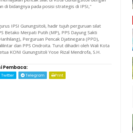
di bidangnya pada posisi strategis di IPSI,"
urus IPSI Gunungsitoli, hadir tujuh perguruan silat
 PPS Betako Merpati Putih (MP), PPS Dayung Sakti
Harihilang), Perguruan Pencak Djatinegara (PPD),
lintar dan PPS Ondroita. Turut dihadiri oleh Wali Kota
Ketua KONI Gunungsitoli Yose Rizal Mendrofa, S.H.
i Pembaca:
Twitter
Telegram
Print