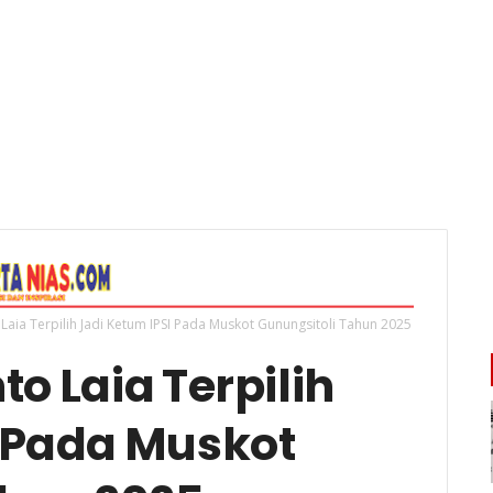
Laia Terpilih Jadi Ketum IPSI Pada Muskot Gunungsitoli Tahun 2025
o Laia Terpilih
I Pada Muskot