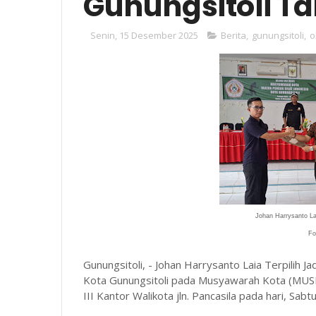
Gunungsitoli T
Senin, 15 Desember 2025
Berita
,
gunungsitoli
,
o
Johan Harrysanto La
Fo
Gunungsitoli, - Johan Harrysanto Laia Terpilih J
Kota Gunungsitoli pada Musyawarah Kota (MUSK
III Kantor Walikota jln. Pancasila pada hari, Sab