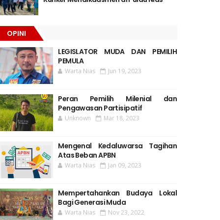
OPINI
LEGISLATOR MUDA DAN PEMILIH
PEMULA
Warta Nias
Jun 19, 2023
Peran Pemilih Milenial dan
Pengawasan Partisipatif
Unknown
Mar 18, 2023
Mengenal Kedaluwarsa Tagihan
Atas Beban APBN
Warta Nias
Jan 09, 2023
Mempertahankan Budaya Lokal
Bagi Generasi Muda
Warta Nias
Nov 23, 2022