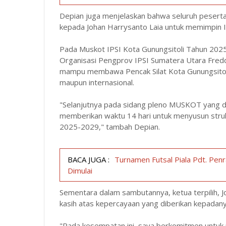
Depian juga menjelaskan bahwa seluruh peser
kepada Johan Harrysanto Laia untuk memimpin I
Pada Muskot IPSI Kota Gunungsitoli Tahun 2025
Organisasi Pengprov IPSI Sumatera Utara Fred
mampu membawa Pencak Silat Kota Gunungsitoli me
maupun internasional.
"Selanjutnya pada sidang pleno MUSKOT yang di
memberikan waktu 14 hari untuk menyusun struk
2025-2029," tambah Depian.
BACA JUGA :
Turnamen Futsal Piala Pdt. Pen
Dimulai
Sementara dalam sambutannya, ketua terpilih, 
kasih atas kepercayaan yang diberikan kepadany
"Pada kesempatan ini, saya berkomitmen untuk 