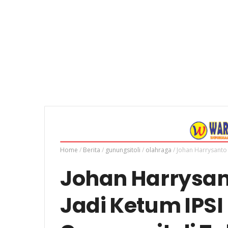
Home
/
Berita
/
gunungsitoli
/
olahraga
/
Johan Harrysanto 
Johan Harrysant
Jadi Ketum IPS