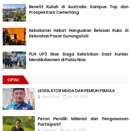
Benefit Kuliah di Australia: Kampus Top dan
Prospek Karir Cemerlang
Kebakaran Hebat Hanguskan Belasan Ruko di
Kelurahan Pasar Gunungsitoli
PLN UP3 Nias Siaga Kelistrikan Saat Kunker
Mendikdasmen di Pulau Nias
OPINI
LEGISLATOR MUDA DAN PEMILIH PEMULA
Warta Nias
Jun 19, 2023
Peran Pemilih Milenial dan Pengawasan
Partisipatif
Unknown
Mar 18, 2023