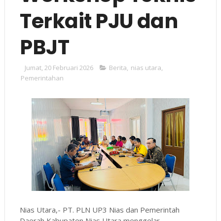
Terkait PJU dan
PBJT
Jumat, 20 Februari 2026
Berita
,
nias utara
,
Pemerintahan
Nias Utara,- PT. PLN UP3 Nias dan Pemerintah
Daerah Kabupaten Nias Utara menggelar