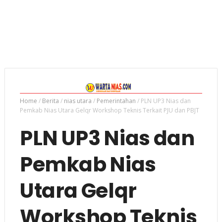
Home
/
Berita
/
nias utara
/
Pemerintahan
/
PLN UP3 Nias dan
Pemkab Nias Utara Gelqr Workshop Teknis Terkait PJU dan PBJT
PLN UP3 Nias dan
Pemkab Nias
Utara Gelqr
Workshop Teknis