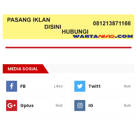
MEDIA SOSIAL
FB
Twitt
Likes
Ikuti
Gplus
IG
Ikuti
Ikuti