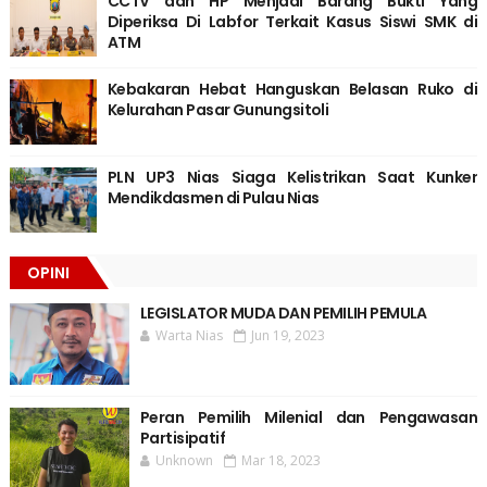
CCTV dan HP Menjadi Barang Bukti Yang
Diperiksa Di Labfor Terkait Kasus Siswi SMK di
ATM
Kebakaran Hebat Hanguskan Belasan Ruko di
Kelurahan Pasar Gunungsitoli
PLN UP3 Nias Siaga Kelistrikan Saat Kunker
Mendikdasmen di Pulau Nias
OPINI
LEGISLATOR MUDA DAN PEMILIH PEMULA
Warta Nias
Jun 19, 2023
Peran Pemilih Milenial dan Pengawasan
Partisipatif
Unknown
Mar 18, 2023