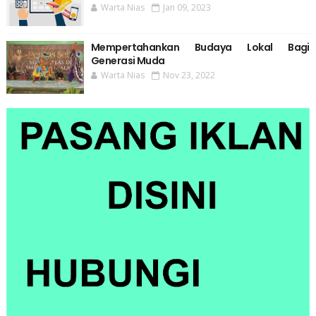
Warta Nias
Jan 09, 2023
Mempertahankan Budaya Lokal Bagi
Generasi Muda
Warta Nias
Nov 23, 2022