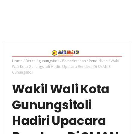
Home
/
Berita
/
gunungsitoli
/
Pemerintahan
/
Pendidikan
/
Wakil
Wali Kota Gunungsitoli Hadiri Upacara Bendera Di SMAN 3
Gunungsitoli
Wakil Wali Kota
Gunungsitoli
Hadiri Upacara