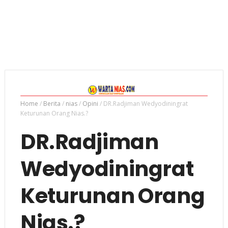
Home
/
Berita
/
nias
/
Opini
/
DR.Radjiman Wedyodiningrat
Keturunan Orang Nias.?
DR.Radjiman
Wedyodiningrat
Keturunan Orang
Nias.?